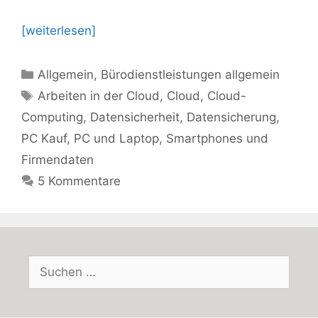
[weiterlesen]
Kategorien
Allgemein
,
Bürodienstleistungen allgemein
Schlagwörter
Arbeiten in der Cloud
,
Cloud
,
Cloud-
Computing
,
Datensicherheit
,
Datensicherung
,
PC Kauf
,
PC und Laptop
,
Smartphones und
Firmendaten
5 Kommentare
Suchen
nach: