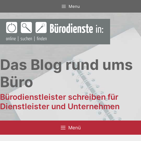
Zum
Menu
Inhalt
springen
Das Blog rund ums
Büro
Bürodienstleister schreiben für
Dienstleister und Unternehmen
Menü