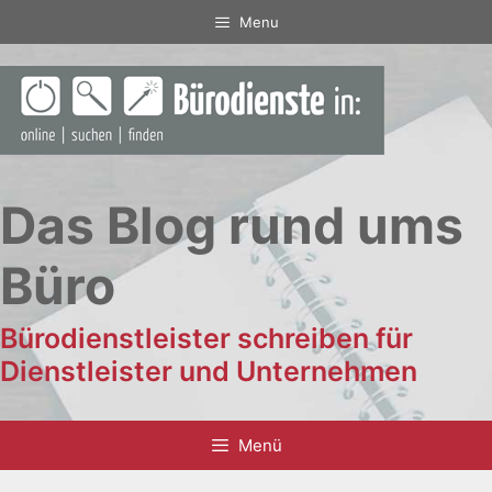
Zum
Menu
Inhalt
springen
Das Blog rund ums
Büro
Bürodienstleister schreiben für
Dienstleister und Unternehmen
Menü