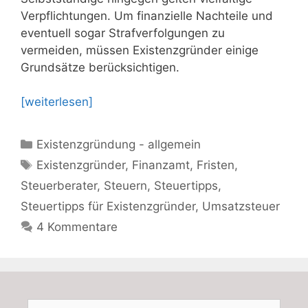
Verpflichtungen. Um finanzielle Nachteile und
eventuell sogar Strafverfolgungen zu
vermeiden, müssen Existenzgründer einige
Grundsätze berücksichtigen.
[weiterlesen]
Kategorien
Existenzgründung - allgemein
Schlagwörter
Existenzgründer
,
Finanzamt
,
Fristen
,
Steuerberater
,
Steuern
,
Steuertipps
,
Steuertipps für Existenzgründer
,
Umsatzsteuer
4 Kommentare
Suchen