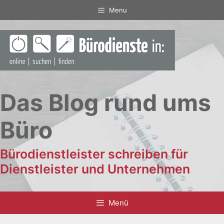
Zum
Menu
Inhalt
springen
Das Blog rund ums
Büro
Bürodienstleister schreiben für
Dienstleister und Unternehmen
Menü