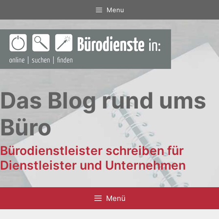
Zum
Menu
Inhalt
springen
Das Blog rund ums
Büro
Bürodienstleister schreiben für
Dienstleister und Unternehmen
Menü