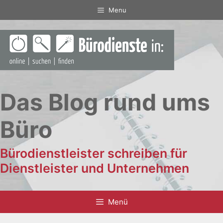
Zum
Menu
Inhalt
springen
Das Blog rund ums
Büro
Bürodienstleister schreiben für
Dienstleister und Unternehmen
Menü