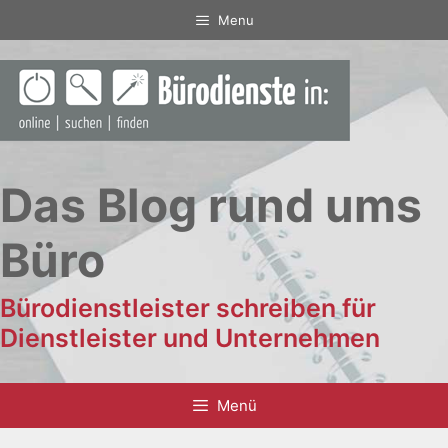
Zum
Menu
Inhalt
springen
Das Blog rund ums
Büro
Bürodienstleister schreiben für
Dienstleister und Unternehmen
Menü