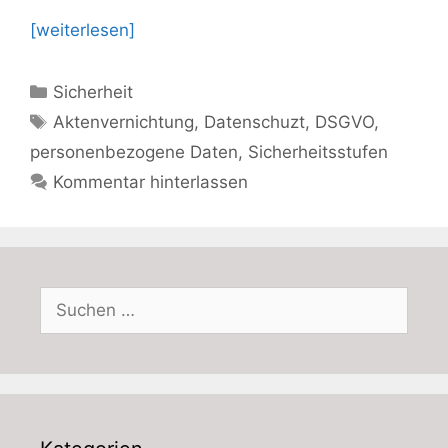
[weiterlesen]
Kategorien
Sicherheit
Schlagwörter
Aktenvernichtung
,
Datenschuzt
,
DSGVO
,
personenbezogene Daten
,
Sicherheitsstufen
Kommentar hinterlassen
Suchen
nach: