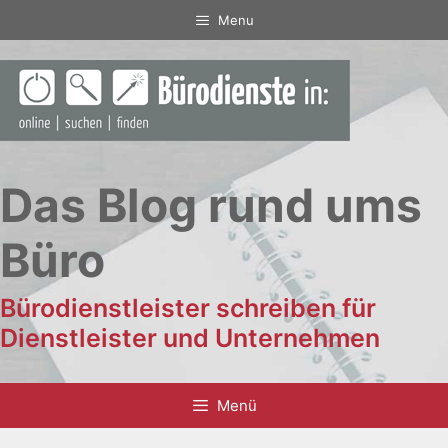
Zum
Menu
Inhalt
springen
Das Blog rund ums
Büro
Bürodienstleister schreiben für
Dienstleister und Unternehmen
Menü