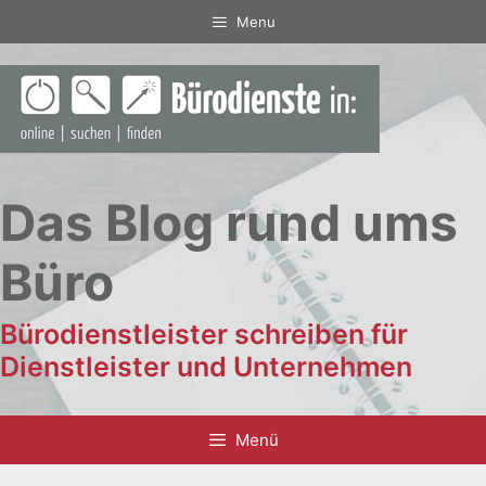
Zum
Menu
Inhalt
springen
Das Blog rund ums
Büro
Bürodienstleister schreiben für
Dienstleister und Unternehmen
Menü