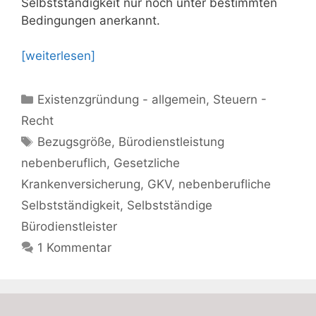
Selbstständigkeit nur noch unter bestimmten
Bedingungen anerkannt.
[weiterlesen]
Kategorien
Existenzgründung - allgemein
,
Steuern -
Recht
Schlagwörter
Bezugsgröße
,
Bürodienstleistung
nebenberuflich
,
Gesetzliche
Krankenversicherung
,
GKV
,
nebenberufliche
Selbstständigkeit
,
Selbstständige
Bürodienstleister
1 Kommentar