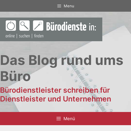
Zum
Menu
Inhalt
springen
Das Blog rund ums
Büro
Bürodienstleister schreiben für
Dienstleister und Unternehmen
Menü