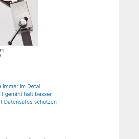
rn
f
e immer im Detail
t genäht hält besser
it Datensafes schützen