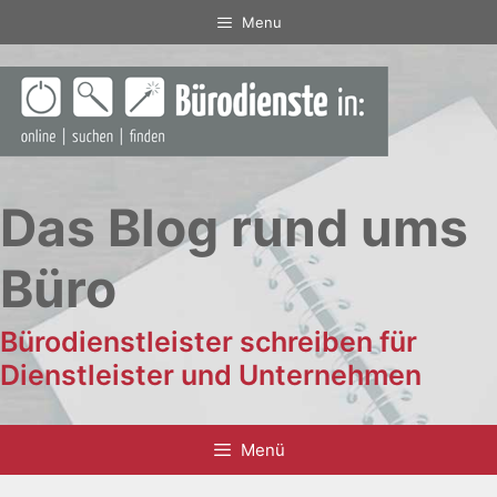
Zum
Menu
Inhalt
springen
Das Blog rund ums
Büro
Bürodienstleister schreiben für
Dienstleister und Unternehmen
Menü