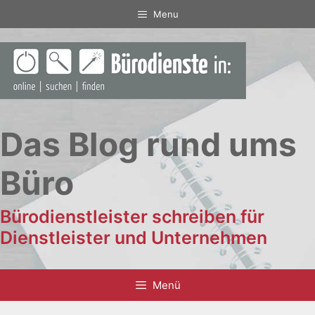
Zum
Menu
Inhalt
springen
Das Blog rund ums
Büro
Bürodienstleister schreiben für
Dienstleister und Unternehmen
Menü