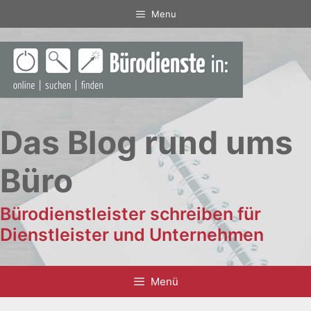
Zum
Menu
Inhalt
springen
Das Blog rund ums
Büro
Bürodienstleister schreiben für
Dienstleister und Unternehmen
Menü