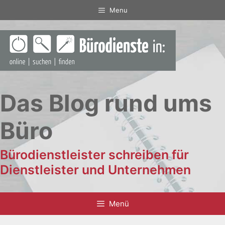
Zum
Menu
Inhalt
springen
Das Blog rund ums
Büro
Bürodienstleister schreiben für
Dienstleister und Unternehmen
Menü