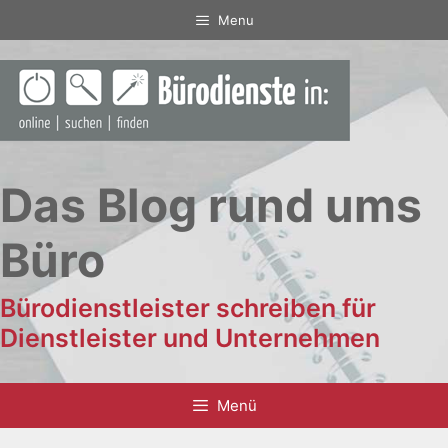
Zum
Menu
Inhalt
springen
Das Blog rund ums
Büro
Bürodienstleister schreiben für
Dienstleister und Unternehmen
Menü