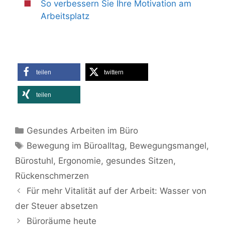
So verbessern Sie Ihre Motivation am
Arbeitsplatz
teilen
twittern
teilen
Kategorien
Gesundes Arbeiten im Büro
Schlagwörter
Bewegung im Büroalltag
,
Bewegungsmangel
,
Bürostuhl
,
Ergonomie
,
gesundes Sitzen
,
Rückenschmerzen
Für mehr Vitalität auf der Arbeit: Wasser von
der Steuer absetzen
Büroräume heute