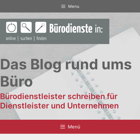
Zum
Menu
Inhalt
springen
Das Blog rund ums
Büro
Bürodienstleister schreiben für
Dienstleister und Unternehmen
Menü