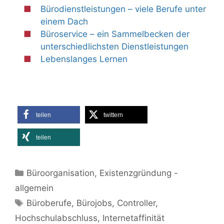
Bürodienstleistungen – viele Berufe unter
einem Dach
Büroservice – ein Sammelbecken der
unterschiedlichsten Dienstleistungen
Lebenslanges Lernen
teilen
twittern
teilen
Kategorien
Büroorganisation
,
Existenzgründung -
allgemein
Schlagwörter
Büroberufe
,
Bürojobs
,
Controller
,
Hochschulabschluss
,
Internetaffinität