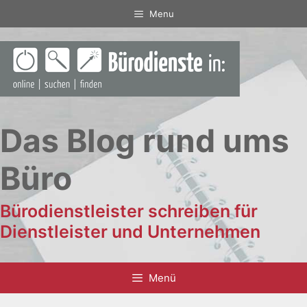
Zum
Menu
Inhalt
springen
Das Blog rund ums
Büro
Bürodienstleister schreiben für
Dienstleister und Unternehmen
Menü