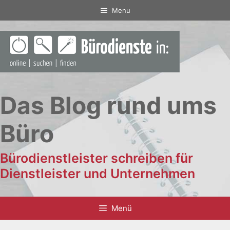
Zum
Menu
Inhalt
springen
Das Blog rund ums
Büro
Bürodienstleister schreiben für
Dienstleister und Unternehmen
Menü