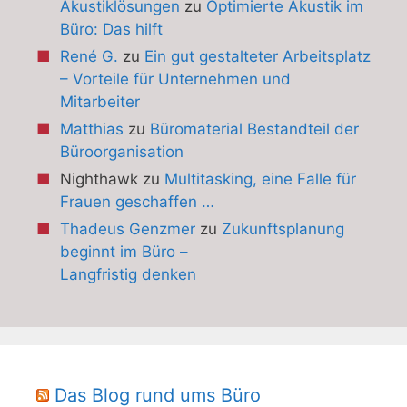
Akustiklösungen
zu
Optimierte Akustik im
Büro: Das hilft
René G.
zu
Ein gut gestalteter Arbeitsplatz
– Vorteile für Unternehmen und
Mitarbeiter
Matthias
zu
Büromaterial Bestandteil der
Büroorganisation
Nighthawk
zu
Multitasking, eine Falle für
Frauen geschaffen …
Thadeus Genzmer
zu
Zukunftsplanung
beginnt im Büro –
Langfristig denken
Das Blog rund ums Büro