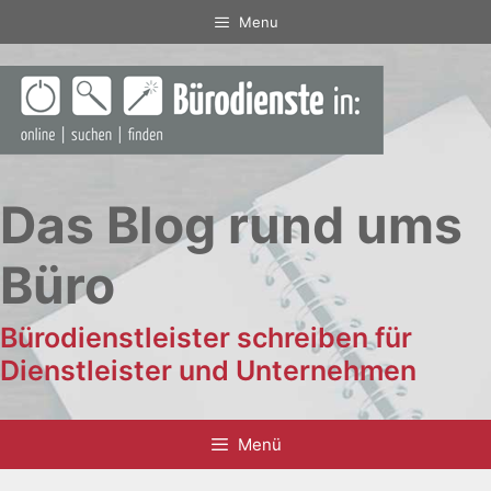
Zum
Menu
Inhalt
springen
Das Blog rund ums
Büro
Bürodienstleister schreiben für
Dienstleister und Unternehmen
Menü