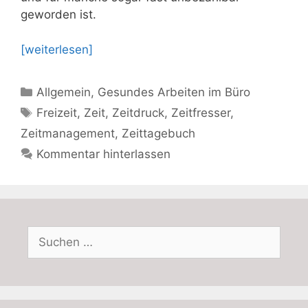
geworden ist.
[weiterlesen]
Kategorien
Allgemein
,
Gesundes Arbeiten im Büro
Schlagwörter
Freizeit
,
Zeit
,
Zeitdruck
,
Zeitfresser
,
Zeitmanagement
,
Zeittagebuch
Kommentar hinterlassen
Suchen
nach: