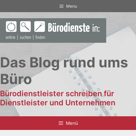
Zum
Menu
Inhalt
springen
Das Blog rund ums
Büro
Bürodienstleister schreiben für
Dienstleister und Unternehmen
Menü