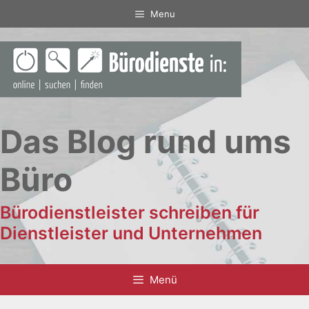
Zum
Menu
Inhalt
springen
Das Blog rund ums
Büro
Bürodienstleister schreiben für
Dienstleister und Unternehmen
Menü