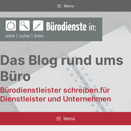
Zum
Menu
Inhalt
springen
Das Blog rund ums
Büro
Bürodienstleister schreiben für
Dienstleister und Unternehmen
Menü