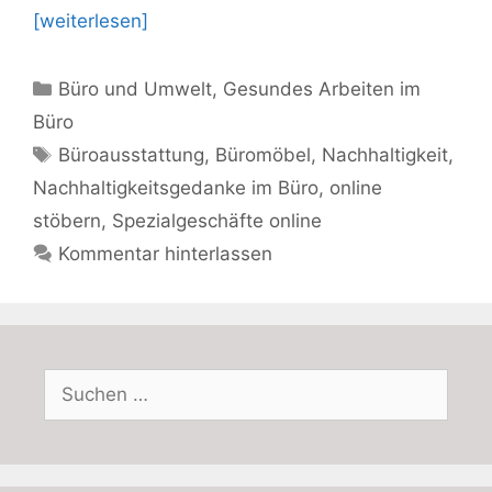
[weiterlesen]
Kategorien
Büro und Umwelt
,
Gesundes Arbeiten im
Büro
Schlagwörter
Büroausstattung
,
Büromöbel
,
Nachhaltigkeit
,
Nachhaltigkeitsgedanke im Büro
,
online
stöbern
,
Spezialgeschäfte online
Kommentar hinterlassen
Suchen
nach: