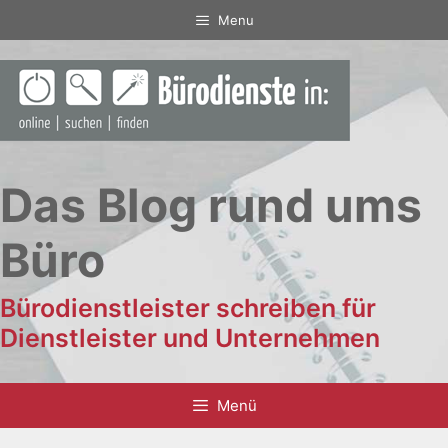
Zum
Menu
Inhalt
springen
Das Blog rund ums
Büro
Bürodienstleister schreiben für
Dienstleister und Unternehmen
Menü