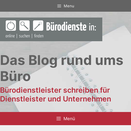
Zum
Menu
Inhalt
springen
Das Blog rund ums
Büro
Bürodienstleister schreiben für
Dienstleister und Unternehmen
Menü