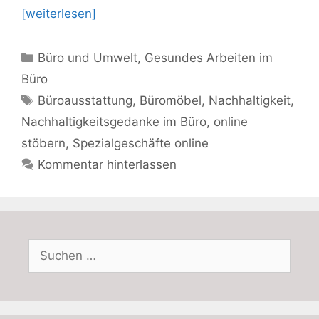
[weiterlesen]
Kategorien
Büro und Umwelt
,
Gesundes Arbeiten im
Büro
Schlagwörter
Büroausstattung
,
Büromöbel
,
Nachhaltigkeit
,
Nachhaltigkeitsgedanke im Büro
,
online
stöbern
,
Spezialgeschäfte online
Kommentar hinterlassen
Suchen
nach: