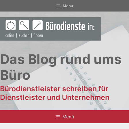
Zum
Menu
Inhalt
springen
Das Blog rund ums
Büro
Bürodienstleister schreiben für
Dienstleister und Unternehmen
Menü