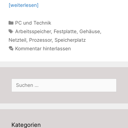
[weiterlesen]
Kategorien
PC und Technik
Schlagwörter
Arbeitsspeicher
,
Festplatte
,
Gehäuse
,
Netzteil
,
Prozessor
,
Speicherplatz
Kommentar hinterlassen
Suchen
nach:
Kategorien