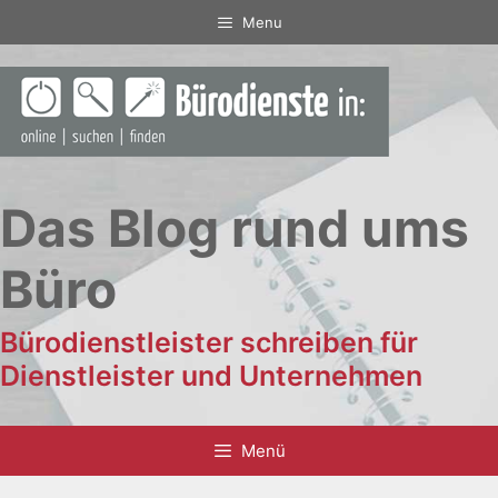
Zum
Menu
Inhalt
springen
Das Blog rund ums
Büro
Bürodienstleister schreiben für
Dienstleister und Unternehmen
Menü