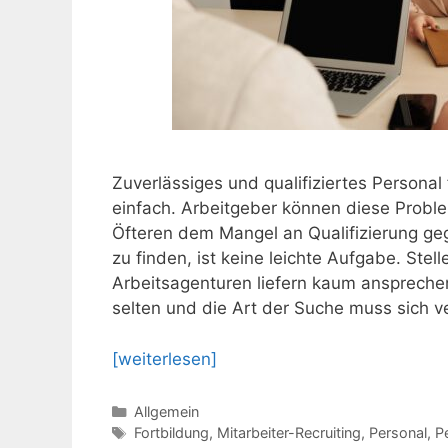
Zuverlässiges und qualifiziertes Personal 
einfach. Arbeitgeber können diese Probl
Öfteren dem Mangel an Qualifizierung geg
zu finden, ist keine leichte Aufgabe. Ste
Arbeitsagenturen liefern kaum ansprechen
selten und die Art der Suche muss sich
[weiterlesen]
Kategorien
Allgemein
Schlagwörter
Fortbildung
,
Mitarbeiter-Recruiting
,
Personal
,
P