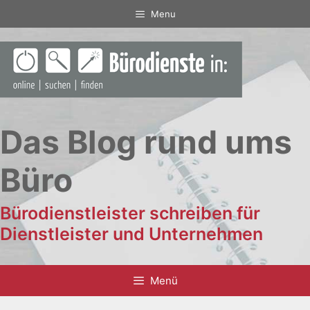
Zum
Menu
Inhalt
springen
Das Blog rund ums
Büro
Bürodienstleister schreiben für
Dienstleister und Unternehmen
Menü