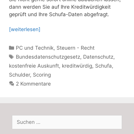
dann werden Sie auf Ihre Kreditwürdigkeit
geprüft und Ihre Schufa-Daten abgefragt.
[weiterlesen]
Kategorien
PC und Technik
,
Steuern - Recht
Schlagwörter
Bundesdatenschutzgesetz
,
Datenschutz
,
kostenfreie Auskunft
,
kreditwürdig
,
Schufa
,
Schulder
,
Scoring
2 Kommentare
Suchen
nach: