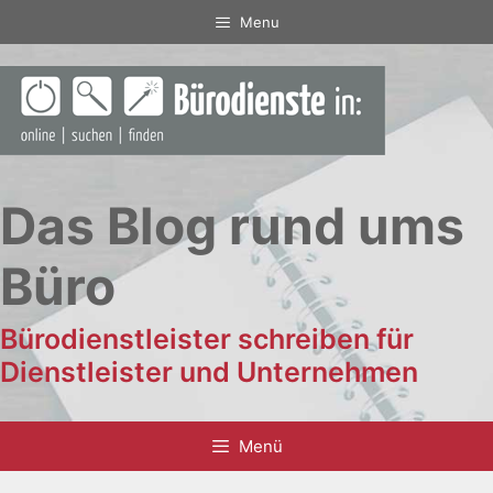
Zum
Menu
Inhalt
springen
Das Blog rund ums
Büro
Bürodienstleister schreiben für
Dienstleister und Unternehmen
Menü