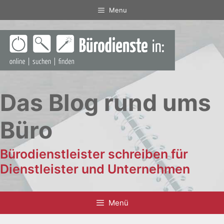
Zum
Menu
Inhalt
springen
Das Blog rund ums
Büro
Bürodienstleister schreiben für
Dienstleister und Unternehmen
Menü