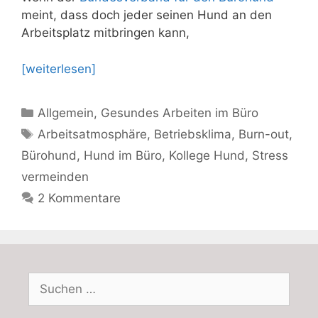
meint, dass doch jeder seinen Hund an den
Arbeitsplatz mitbringen kann,
[weiterlesen]
Kategorien
Allgemein
,
Gesundes Arbeiten im Büro
Schlagwörter
Arbeitsatmosphäre
,
Betriebsklima
,
Burn-out
,
Bürohund
,
Hund im Büro
,
Kollege Hund
,
Stress
vermeinden
2 Kommentare
Suchen
nach: