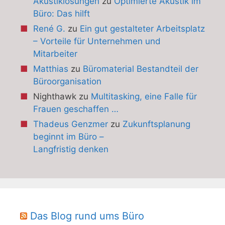
Akustiklösungen
zu
Optimierte Akustik im
Büro: Das hilft
René G.
zu
Ein gut gestalteter Arbeitsplatz
– Vorteile für Unternehmen und
Mitarbeiter
Matthias
zu
Büromaterial Bestandteil der
Büroorganisation
Nighthawk
zu
Multitasking, eine Falle für
Frauen geschaffen …
Thadeus Genzmer
zu
Zukunftsplanung
beginnt im Büro –
Langfristig denken
Das Blog rund ums Büro