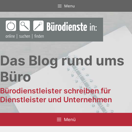
Zum
Menu
Inhalt
springen
Das Blog rund ums
Büro
Bürodienstleister schreiben für
Dienstleister und Unternehmen
Menü