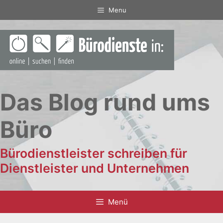
Zum
Menu
Inhalt
springen
Das Blog rund ums
Büro
Bürodienstleister schreiben für
Dienstleister und Unternehmen
Menü