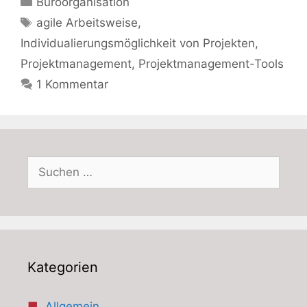
Büroorganisation
Schlagwörter
agile Arbeitsweise
,
Individualierungsmöglichkeit von Projekten
,
Projektmanagement
,
Projektmanagement-Tools
1 Kommentar
Suchen
nach:
Kategorien
Allgemein