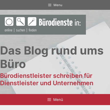
Zum
Menu
Inhalt
springen
Das Blog rund ums
Büro
Bürodienstleister schreiben für
Dienstleister und Unternehmen
Menü