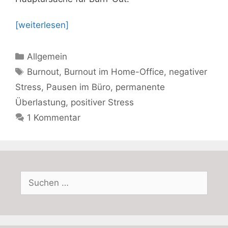
[weiterlesen]
Kategorien
Allgemein
Schlagwörter
Burnout
,
Burnout im Home-Office
,
negativer
Stress
,
Pausen im Büro
,
permanente
Überlastung
,
positiver Stress
1 Kommentar
Suchen
nach: