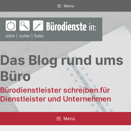
Zum
Menu
Inhalt
springen
Das Blog rund ums
Büro
Bürodienstleister schreiben für
Dienstleister und Unternehmen
Menü