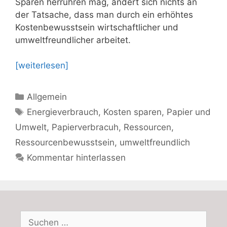
Sparen herrühren mag, ändert sich nichts an
der Tatsache, dass man durch ein erhöhtes
Kostenbewusstsein wirtschaftlicher und
umweltfreundlicher arbeitet.
[weiterlesen]
Kategorien
Allgemein
Schlagwörter
Energieverbrauch
,
Kosten sparen
,
Papier und
Umwelt
,
Papierverbracuh
,
Ressourcen
,
Ressourcenbewusstsein
,
umweltfreundlich
Kommentar hinterlassen
Suchen