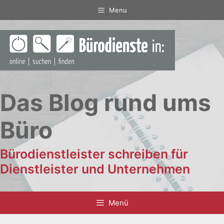
Zum
Menu
Inhalt
springen
Das Blog rund ums
Büro
Bürodienstleister schreiben für
Dienstleister und Unternehmen
Menü