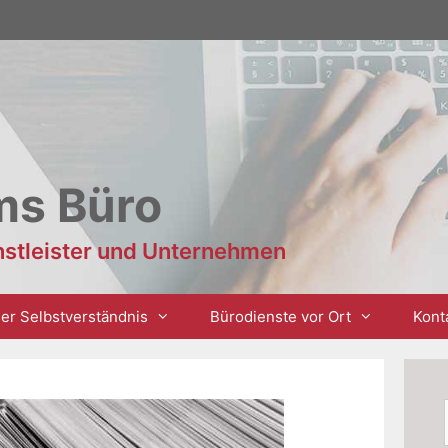
ms Büro
enstleister und Unternehmen
er Selbstverständnis
Bürodienste vor Ort
Kont