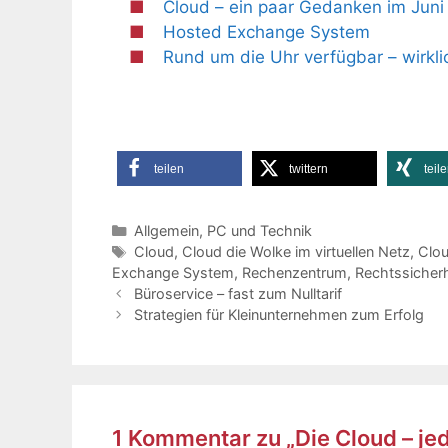
Cloud – ein paar Gedanken im Juni
Hosted Exchange System
Rund um die Uhr verfügbar – wirkl
teilen
twittern
teil
Kategorien
Allgemein
,
PC und Technik
Schlagwörter
Cloud
,
Cloud die Wolke im virtuellen Netz
,
Clo
Exchange System
,
Rechenzentrum
,
Rechtssicherh
Büroservice – fast zum Nulltarif
Strategien für Kleinunternehmen zum Erfolg
1 Kommentar zu „Die Cloud – je