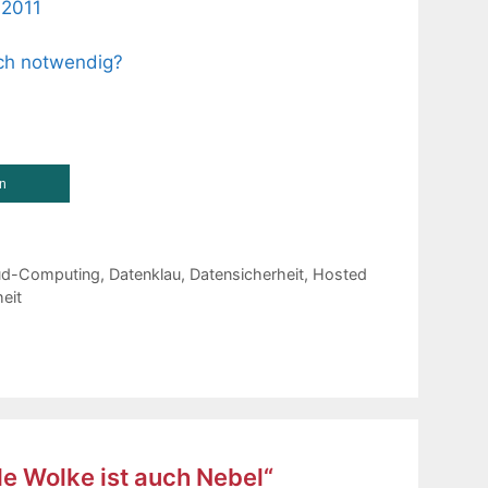
 2011
ich notwendig?
en
ud-Computing
,
Datenklau
,
Datensicherheit
,
Hosted
eit
de Wolke ist auch Nebel“