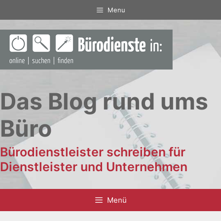
Zum
Menu
Inhalt
springen
Das Blog rund ums
Büro
Bürodienstleister schreiben für
Dienstleister und Unternehmen
Menü