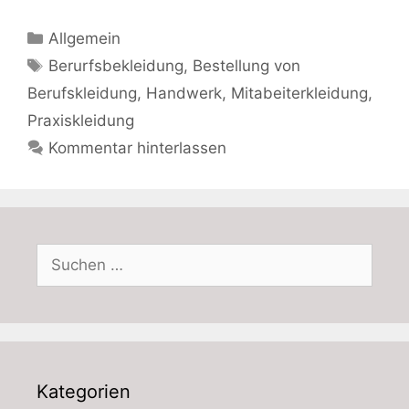
Kategorien
Allgemein
Schlagwörter
Berurfsbekleidung
,
Bestellung von
Berufskleidung
,
Handwerk
,
Mitabeiterkleidung
,
Praxiskleidung
Kommentar hinterlassen
Suchen
nach:
Kategorien