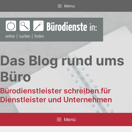
Zum
Menu
Inhalt
springen
Das Blog rund ums
Büro
Bürodienstleister schreiben für
Dienstleister und Unternehmen
Menü