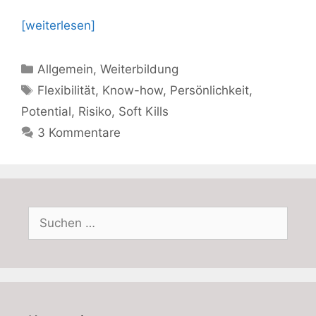
[weiterlesen]
Kategorien
Allgemein
,
Weiterbildung
Schlagwörter
Flexibilität
,
Know-how
,
Persönlichkeit
,
Potential
,
Risiko
,
Soft Kills
3 Kommentare
Suchen
nach: