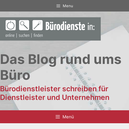
Zum
Menu
Inhalt
springen
Das Blog rund ums
Büro
Bürodienstleister schreiben für
Dienstleister und Unternehmen
Menü