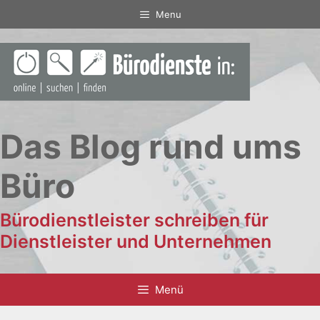
Zum
Menu
Inhalt
springen
Das Blog rund ums
Büro
Bürodienstleister schreiben für
Dienstleister und Unternehmen
Menü