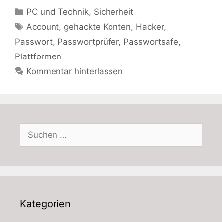
Kategorien
PC und Technik
,
Sicherheit
Schlagwörter
Account
,
gehackte Konten
,
Hacker
,
Passwort
,
Passwortprüfer
,
Passwortsafe
,
Plattformen
Kommentar hinterlassen
Suchen
nach:
Kategorien