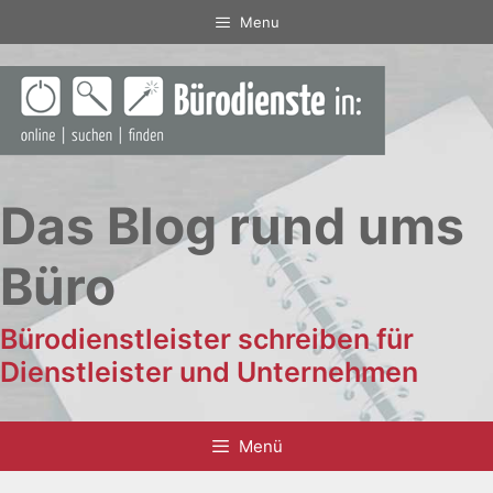
Zum
Menu
Inhalt
springen
Das Blog rund ums
Büro
Bürodienstleister schreiben für
Dienstleister und Unternehmen
Menü