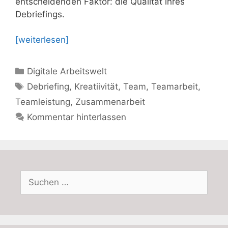
entscheidenden Faktor: die Qualität ihres
Debriefings.
[weiterlesen]
Kategorien
Digitale Arbeitswelt
Schlagwörter
Debriefing
,
Kreatiivität
,
Team
,
Teamarbeit
,
Teamleistung
,
Zusammenarbeit
Kommentar hinterlassen
Suchen
nach: