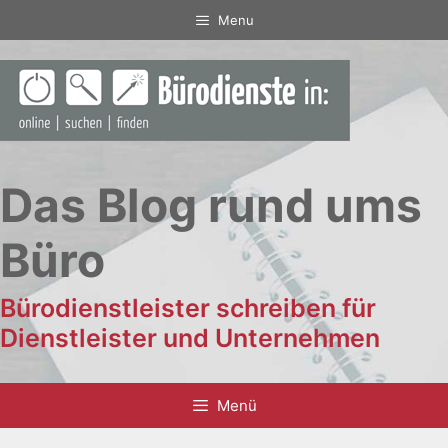
Zum
Menu
Inhalt
springen
Das Blog rund ums
Büro
Bürodienstleister schreiben für
Dienstleister und Unternehmen
Menü