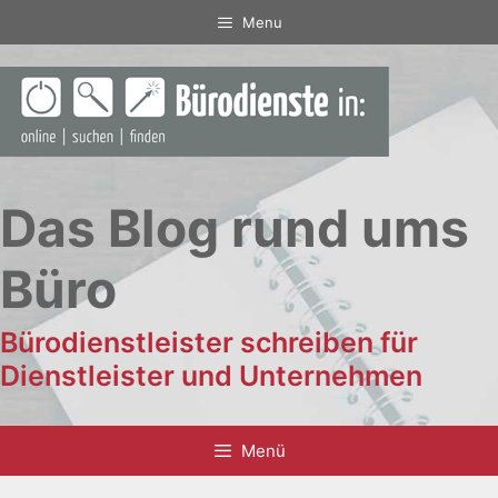
Zum
Menu
Inhalt
springen
Das Blog rund ums
Büro
Bürodienstleister schreiben für
Dienstleister und Unternehmen
Menü