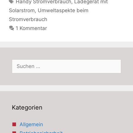
Schlagwörter
Handy Stromverbrauch
,
Ladegerät mit
Solarstrom
,
Umweltaspekte beim
Stromverbrauch
1 Kommentar
Suchen
nach:
Kategorien
Allgemein