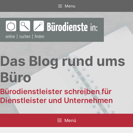
Zum
Menu
Inhalt
springen
Das Blog rund ums
Büro
Bürodienstleister schreiben für
Dienstleister und Unternehmen
Menü