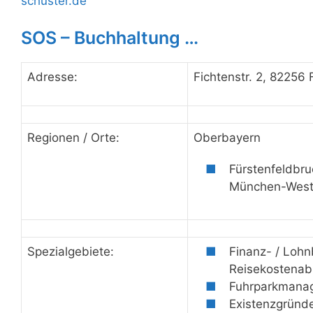
schuster.de
SOS – Buchhaltung …
Adresse:
Fichtenstr. 2, 82256 
Regionen / Orte:
Oberbayern
Fürstenfeldbru
München-Wes
Spezialgebiete:
Finanz- / Lohn
Reisekostena
Fuhrparkmana
Existenzgründ