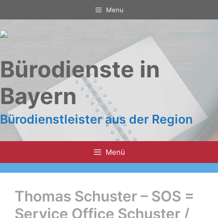
Zum
Menu
Inhalt
springen
Bürodienste in
Bayern
Bürodienstleister aus der Region
Menü
Thomas Schuster – SOS =
Service Office Schuster /